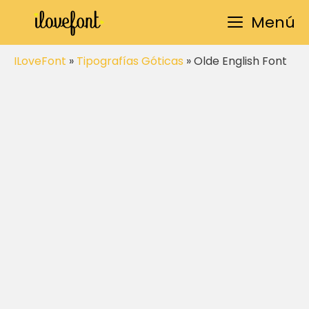
Saltar
Menú
al
contenido
ILoveFont
»
Tipografías Góticas
»
Olde English Font