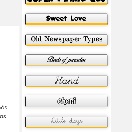
más
nas