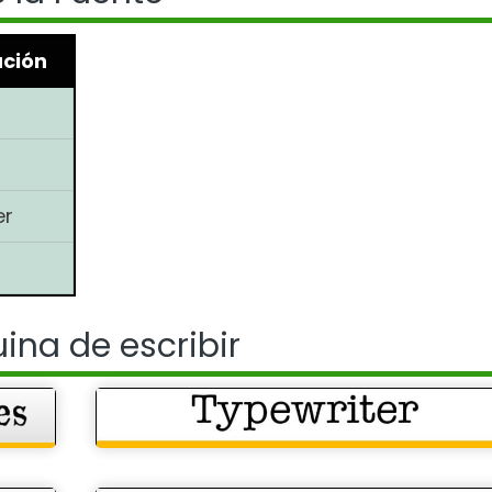
ación
o
o
er
ina de escribir