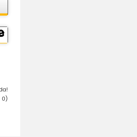
da!
:
0
)