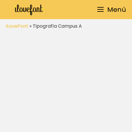
Saltar
Menú
al
contenido
ILoveFont
»
Tipografía Campus A