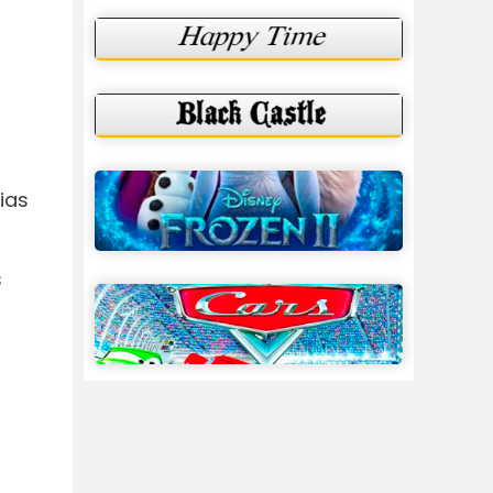
s
ias
s