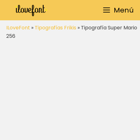
Saltar
Menú
al
contenido
ILoveFont
»
Tipografías Frikis
»
Tipografía Super Mario
256