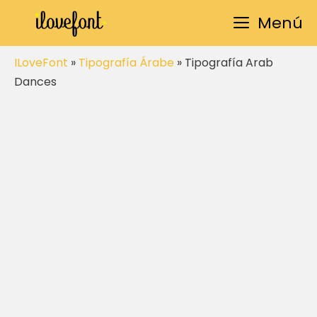
Saltar
Menú
al
contenido
ILoveFont
»
Tipografía Árabe
»
Tipografía Arab
Dances