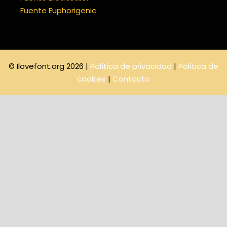
Fuente Euphorigenic
© Ilovefont.org 2026 |
Política de privacidad
|
Política de
cookies
|
Contacto