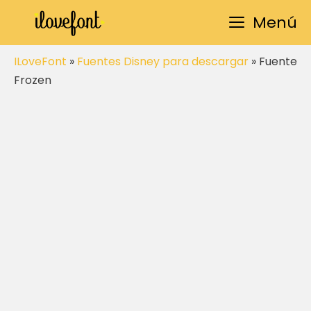
Saltar
Menú
al
contenido
ILoveFont
»
Fuentes Disney para descargar
»
Fuente
Frozen