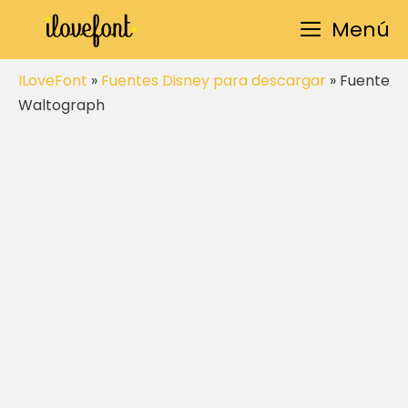
Saltar
Menú
al
contenido
ILoveFont
»
Fuentes Disney para descargar
»
Fuente
Waltograph