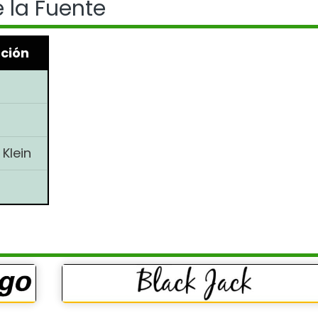
 la Fuente
ción
Klein