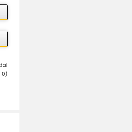
da!
:
0
)