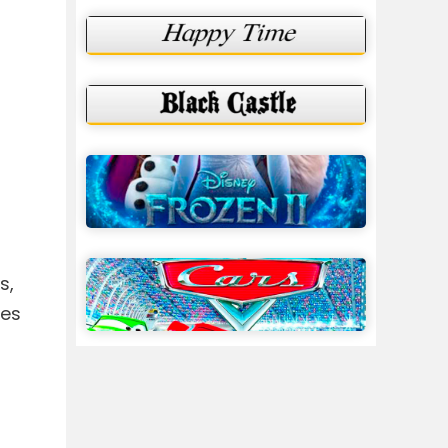
s,
des