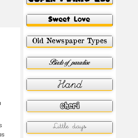
a
s
as