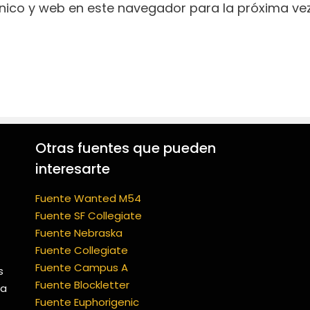
nico y web en este navegador para la próxima ve
Otras fuentes que pueden
interesarte
Fuente Wanted M54
Fuente SF Collegiate
Fuente Nebraska
Fuente Collegiate
Fuente Campus A
s
Fuente Blockletter
ía
Fuente Euphorigenic