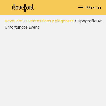
Saltar
Menú
al
contenido
ILoveFont
»
Fuentes finas y elegantes
»
Tipografía An
Unfortunate Event