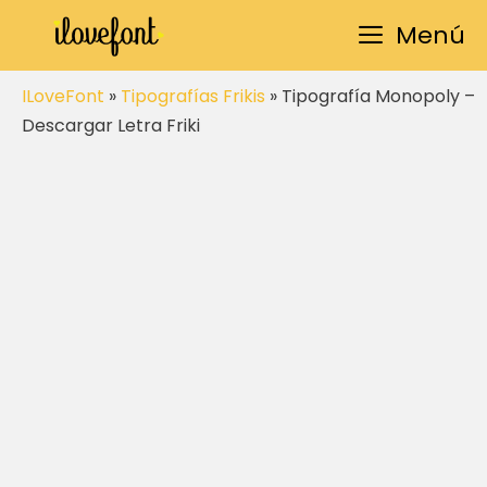
Saltar
Menú
al
contenido
ILoveFont
»
Tipografías Frikis
»
Tipografía Monopoly –
Descargar Letra Friki