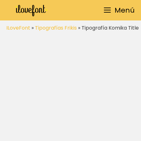
Saltar
Menú
al
contenido
ILoveFont
»
Tipografías Frikis
»
Tipografía Komika Title