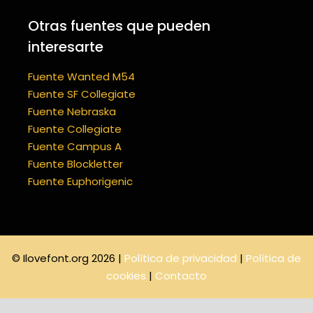
Otras fuentes que pueden
interesarte
Fuente Wanted M54
Fuente SF Collegiate
Fuente Nebraska
Fuente Collegiate
Fuente Campus A
Fuente Blockletter
Fuente Euphorigenic
© Ilovefont.org 2026 |
Política de privacidad
|
Política de
cookies
|
Contacto