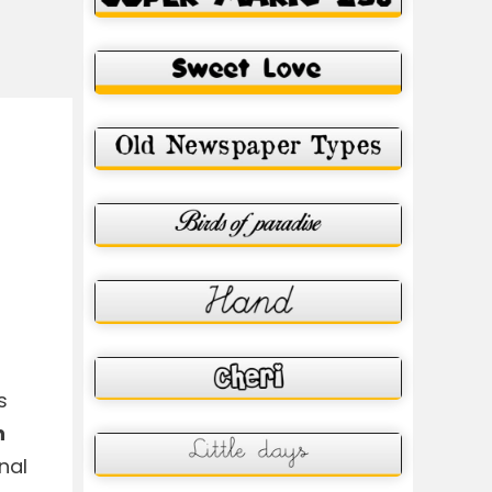
s
n
nal