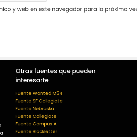
nico y web en este navegador para la próxima ve
Otras fuentes que pueden
interesarte
Fuente Wanted M54
Fuente SF Collegiate
Fuente Nebraska
Fuente Collegiate
Fuente Campus A
s
Fuente Blockletter
ía