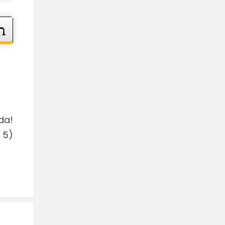
da!
:
5
)