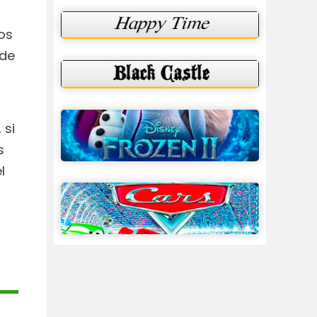
os
 de
, si
s
l