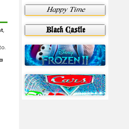
nt
,
o.
la