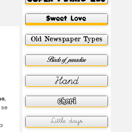
mo
,
 se
a