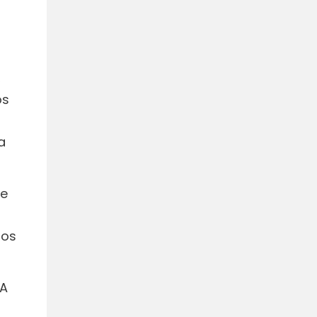
,
os
a
de
pos
 A